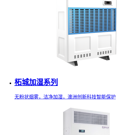
柘城加湿系列
无粉状烟雾，洁净加湿，澳洲创新科技智能保护