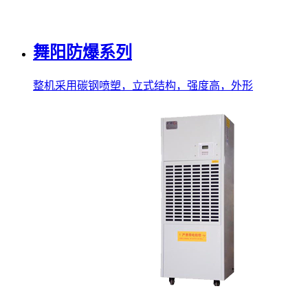
舞阳防爆系列
整机采用碳钢喷塑，立式结构，强度高，外形