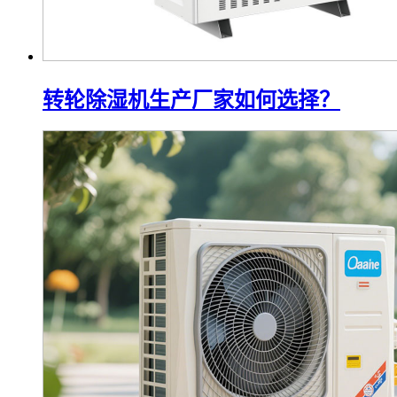
转轮除湿机生产厂家如何选择？