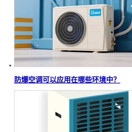
防爆空调可以应用在哪些环境中？