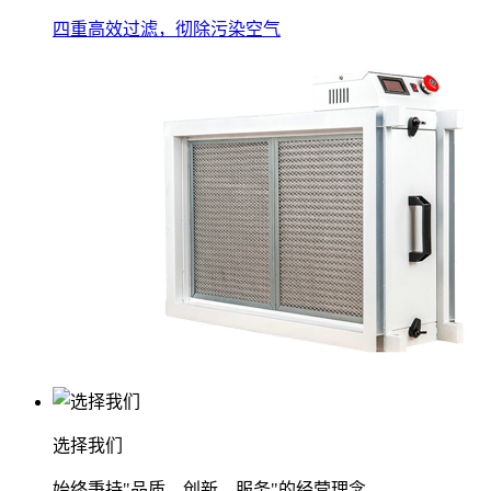
四重高效过滤，彻除污染空气
选择我们
始终秉持"品质、创新、服务"的经营理念