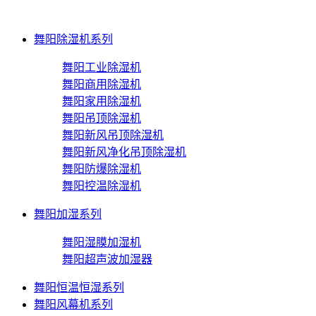
舞阳除湿机系列
舞阳工业除湿机
舞阳商用除湿机
舞阳家用除湿机
舞阳吊顶除湿机
舞阳新风吊顶除湿机
舞阳新风净化吊顶除湿机
舞阳防爆除湿机
舞阳控温除湿机
舞阳加湿系列
舞阳湿膜加湿机
舞阳超声波加湿器
舞阳恒温恒湿系列
舞阳风幕机系列