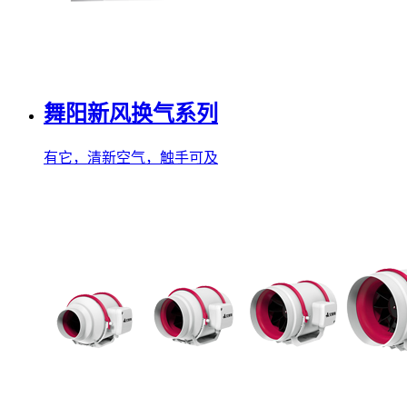
舞阳新风换气系列
有它，清新空气，触手可及