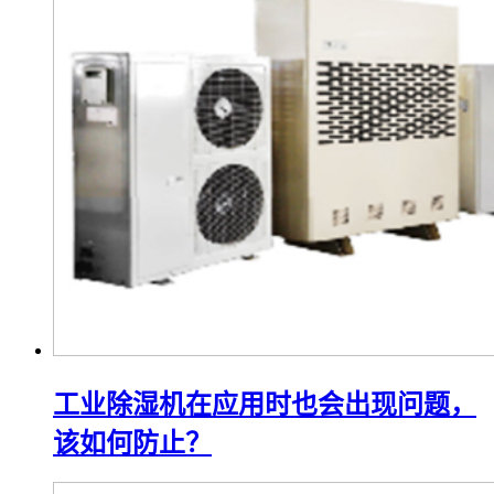
工业除湿机在应用时也会出现问题，
该如何防止？