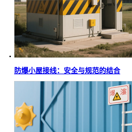
防爆小屋接线：安全与规范的结合