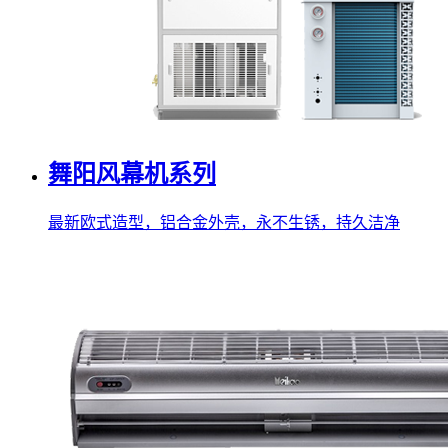
舞阳风幕机系列
最新欧式造型，铝合金外壳，永不生锈，持久洁净