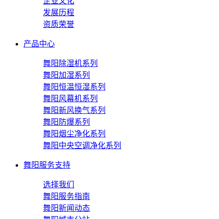
企业文化
发展历程
资质荣誉
产品中心
舞阳除湿机系列
舞阳加湿系列
舞阳恒温恒湿系列
舞阳风幕机系列
舞阳新风换气系列
舞阳防爆系列
舞阳烟尘净化系列
舞阳中央空调净化系列
舞阳服务支持
选择我们
舞阳服务指南
舞阳新闻动态