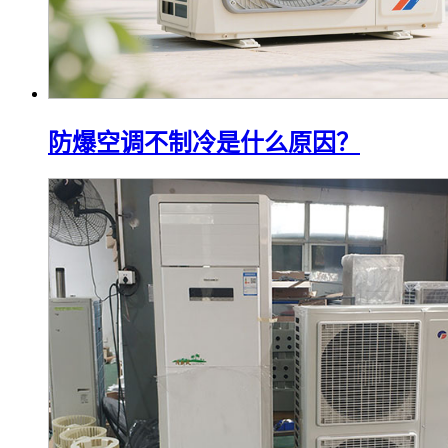
防爆空调不制冷是什么原因？