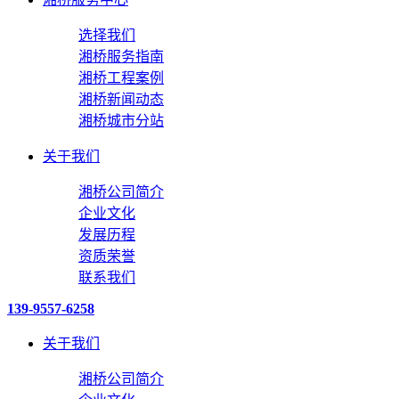
选择我们
湘桥服务指南
湘桥工程案例
湘桥新闻动态
湘桥城市分站
关于我们
湘桥公司简介
企业文化
发展历程
资质荣誉
联系我们
139-9557-6258
关于我们
湘桥公司简介