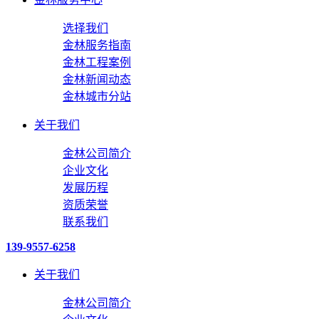
选择我们
金林服务指南
金林工程案例
金林新闻动态
金林城市分站
关于我们
金林公司简介
企业文化
发展历程
资质荣誉
联系我们
139-9557-6258
关于我们
金林公司简介