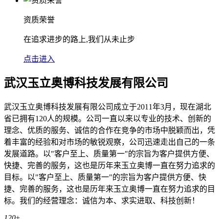
嘉荫经典案例
一家公司最好的广告就是它服务的客户
点击进入
服务理念
服务是产品的一部分、销售的一部分
点击进入
资质荣誉
在追求进步的路上,我们从未止步
点击进入
武汉玉立奥博科技发展有限公司