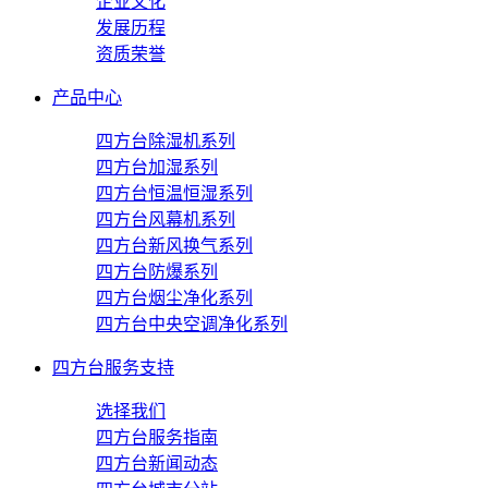
企业文化
发展历程
资质荣誉
产品中心
四方台除湿机系列
四方台加湿系列
四方台恒温恒湿系列
四方台风幕机系列
四方台新风换气系列
四方台防爆系列
四方台烟尘净化系列
四方台中央空调净化系列
四方台服务支持
选择我们
四方台服务指南
四方台新闻动态