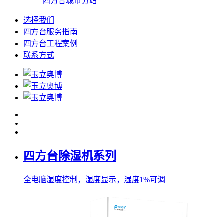
四方台城市分站
选择我们
四方台服务指南
四方台工程案例
联系方式
四方台除湿机系列
全电脑湿度控制，湿度显示，湿度1%可调