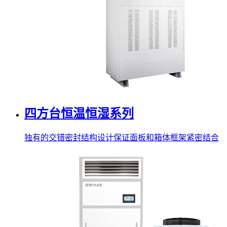
四方台恒温恒湿系列
独有的交错密封结构设计保证面板和箱体框架紧密结合