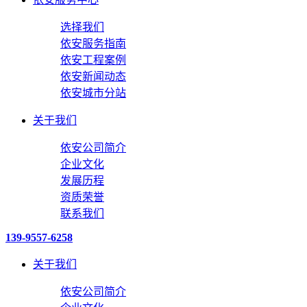
选择我们
依安服务指南
依安工程案例
依安新闻动态
依安城市分站
关于我们
依安公司简介
企业文化
发展历程
资质荣誉
联系我们
139-9557-6258
关于我们
依安公司简介