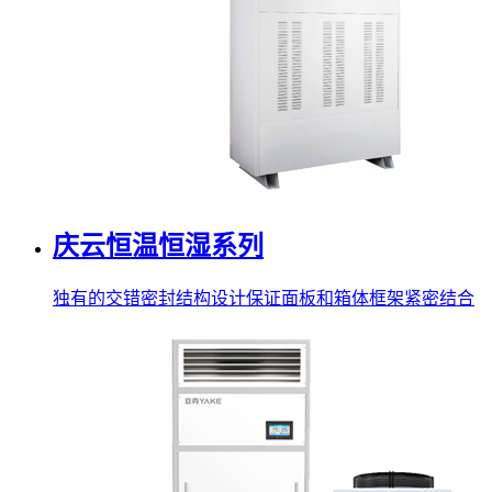
庆云恒温恒湿系列
独有的交错密封结构设计保证面板和箱体框架紧密结合