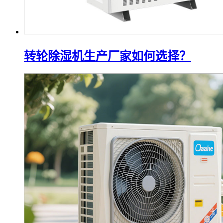
转轮除湿机生产厂家如何选择？