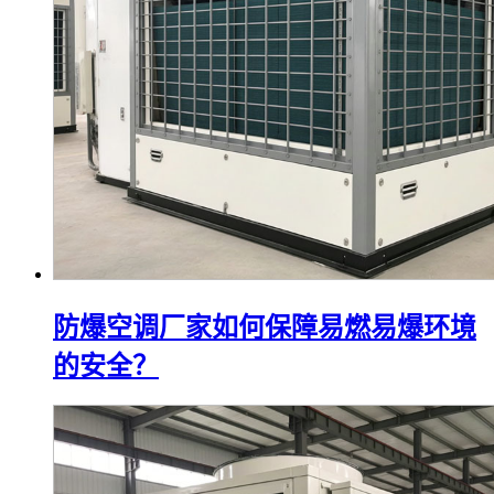
防爆空调厂家如何保障易燃易爆环境
的安全？