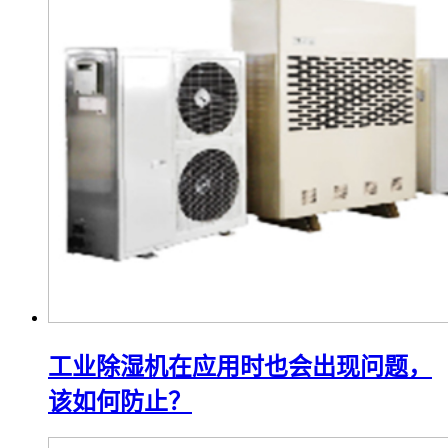
工业除湿机在应用时也会出现问题，
该如何防止？