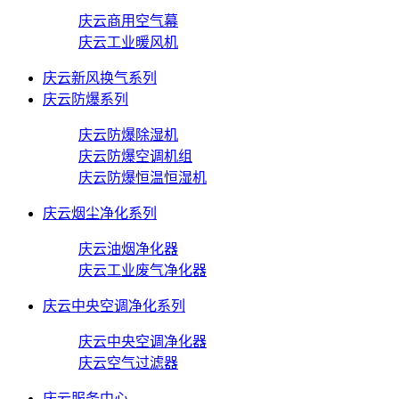
庆云商用空气幕
庆云工业暖风机
庆云新风换气系列
庆云防爆系列
庆云防爆除湿机
庆云防爆空调机组
庆云防爆恒温恒湿机
庆云烟尘净化系列
庆云油烟净化器
庆云工业废气净化器
庆云中央空调净化系列
庆云中央空调净化器
庆云空气过滤器
庆云服务中心