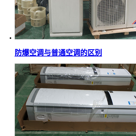
防爆空调与普通空调的区别