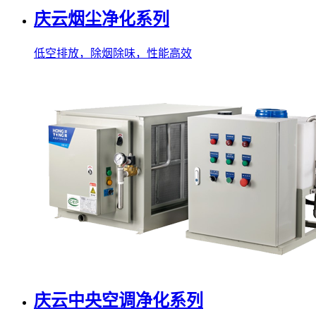
庆云烟尘净化系列
低空排放，除烟除味，性能高效
庆云中央空调净化系列