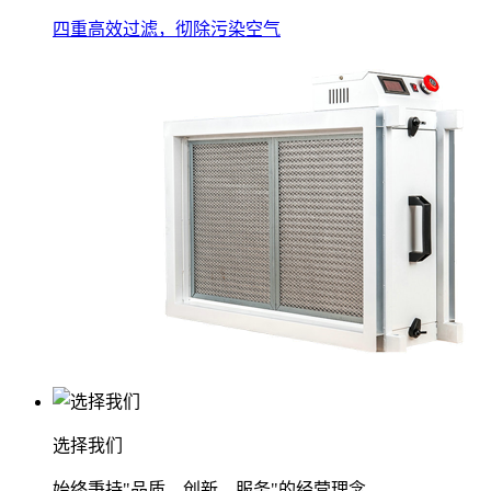
四重高效过滤，彻除污染空气
选择我们
始终秉持"品质、创新、服务"的经营理念