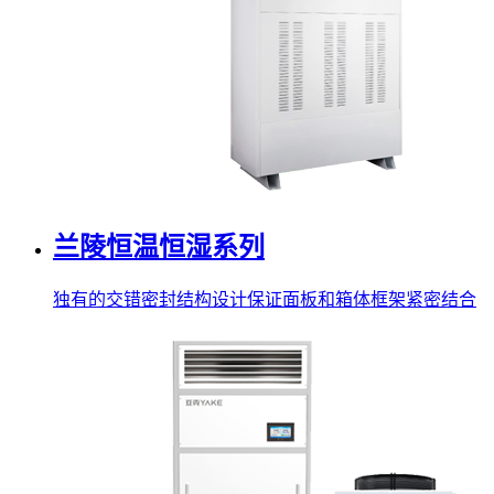
兰陵恒温恒湿系列
独有的交错密封结构设计保证面板和箱体框架紧密结合