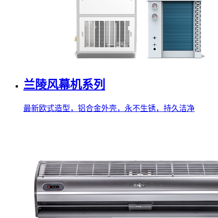
兰陵风幕机系列
最新欧式造型，铝合金外壳，永不生锈，持久洁净