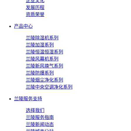
企业文化
发展历程
资质荣誉
产品中心
兰陵除湿机系列
兰陵加湿系列
兰陵恒温恒湿系列
兰陵风幕机系列
兰陵新风换气系列
兰陵防爆系列
兰陵烟尘净化系列
兰陵中央空调净化系列
兰陵服务支持
选择我们
兰陵服务指南
兰陵新闻动态