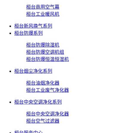
桓台商用空气幕
桓台工业暖风机
桓台新风换气系列
桓台防爆系列
桓台防爆除湿机
桓台防爆空调机组
桓台防爆恒温恒湿机
桓台烟尘净化系列
桓台油烟净化器
桓台工业废气净化器
桓台中央空调净化系列
桓台中央空调净化器
桓台空气过滤器
桓台服务中心