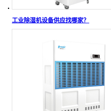
工业除湿机设备供应找哪家？