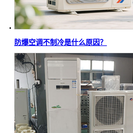
防爆空调不制冷是什么原因？