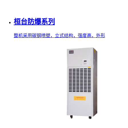
桓台防爆系列
整机采用碳钢喷塑，立式结构，强度高，外形