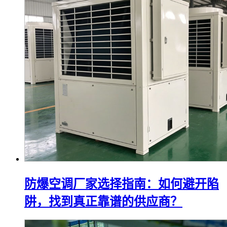
防爆空调厂家选择指南：如何避开陷
阱，找到真正靠谱的供应商？