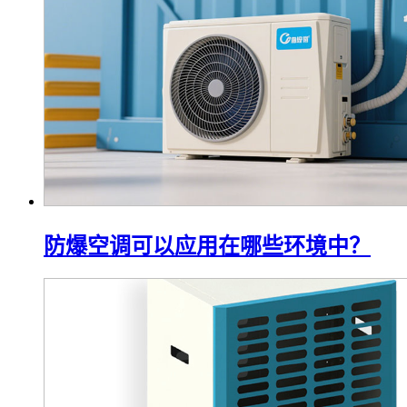
防爆空调可以应用在哪些环境中？