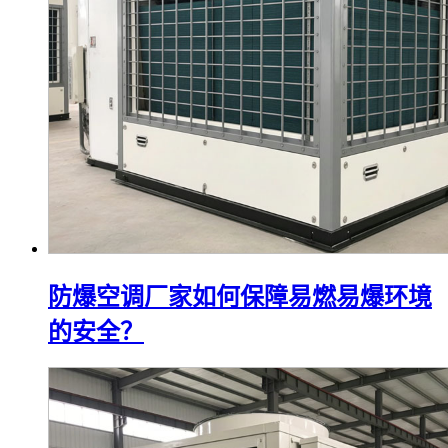
防爆空调厂家如何保障易燃易爆环境
的安全？