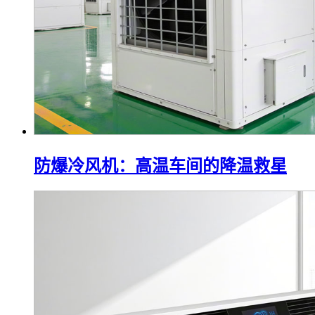
防爆冷风机：高温车间的降温救星