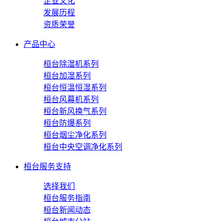
企业文化
发展历程
资质荣誉
产品中心
桓台除湿机系列
桓台加湿系列
桓台恒温恒湿系列
桓台风幕机系列
桓台新风换气系列
桓台防爆系列
桓台烟尘净化系列
桓台中央空调净化系列
桓台服务支持
选择我们
桓台服务指南
桓台新闻动态