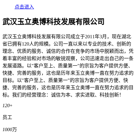
点击进入
武汉玉立奥博科技发展有限公司
武汉玉立奥博科技发展有限公司成立于2011年3月，现在湖北
省已拥有120人的规模。公司一直以来以专业的技术、创新的
理念、优质的服务、诚信的合作在竞争的市场中脱颖而出，凭
着丰富的经验和对市场的敏锐观察，公司迅速走出自己的一条
发展道路。以"客户至上、质量第一"的宗旨为客户提供方便、
快捷、完善的服务，这也是历年来玉立奥博一直在努力追求的
目标。以"客户至上、质量第一"的宗旨为客户提供方便、快
捷、完善的服务，这也是历年来玉立奥博一直在努力追求的目
标。我们的经营理念：诚信为本、求实进取、科技创新！
120
+
员工
1000
万