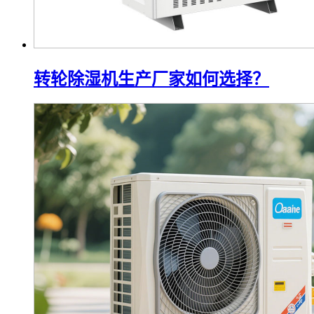
转轮除湿机生产厂家如何选择？