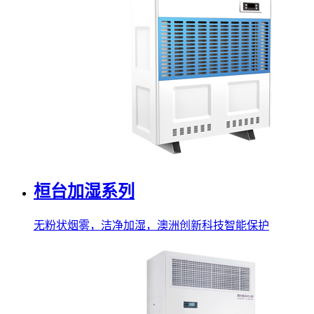
桓台加湿系列
无粉状烟雾，洁净加湿，澳洲创新科技智能保护