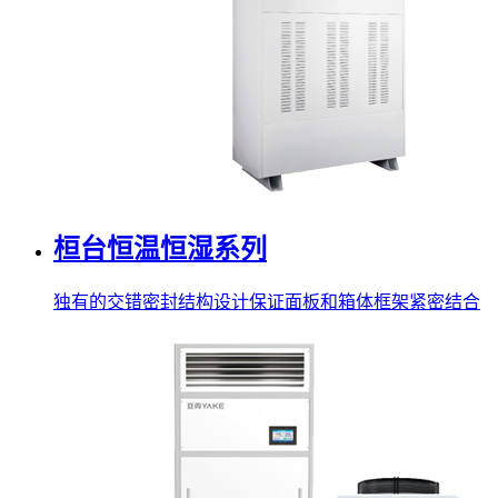
桓台恒温恒湿系列
独有的交错密封结构设计保证面板和箱体框架紧密结合