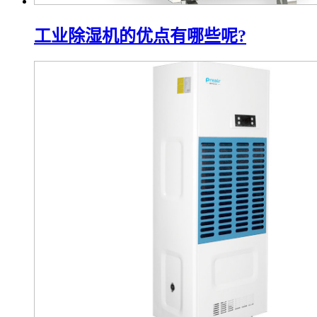
工业除湿机的优点有哪些呢?