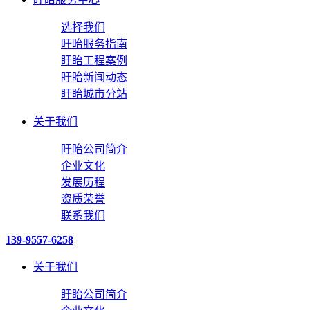
选择我们
盱眙服务指南
盱眙工程案例
盱眙新闻动态
盱眙城市分站
关于我们
盱眙公司简介
企业文化
发展历程
资质荣誉
联系我们
139-9557-6258
关于我们
盱眙公司简介