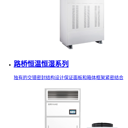
路桥恒温恒湿系列
独有的交错密封结构设计保证面板和箱体框架紧密结合